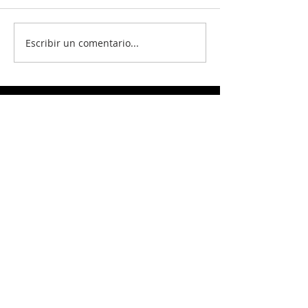
Escribir un comentario...
Actual
Boletín de Información 1 de
junio 2025
Boletín de Información 25 de
mayo 2025