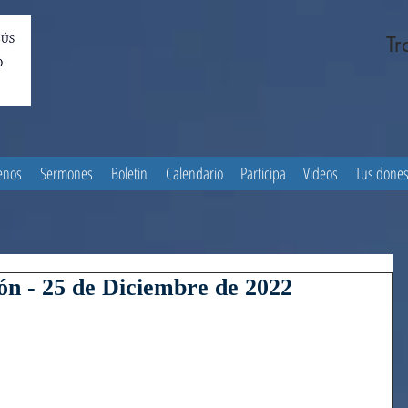
Tr
enos
Sermones
Boletin
Calendario
Participa
Videos
Tus done
ón - 25 de Diciembre de 2022