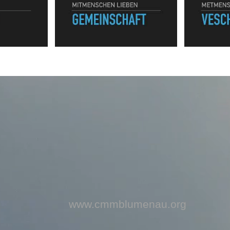
www.cmmblumenau.org