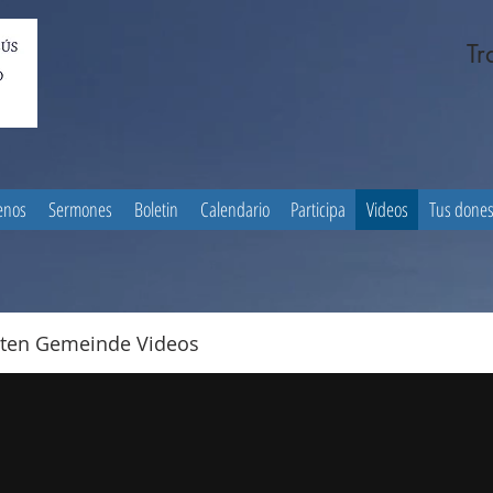
Tr
enos
Sermones
Boletin
Calendario
Participa
Videos
Tus done
ten Gemeinde Videos